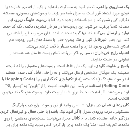
تصور کنید به مسافرت رفته‌اید و یکی از اعضای خانواده یا
یک سناریوی واقعی:
فردی مورد اعتماد قرار است به منزل شما سر بزند. با ریموت‌های معمولی، همیشه
نگرانی کپی شدن کد و سوءاستفاده وجود دارد. اما با
، این
ریموت هاپینگ زیرو
دغدغه کاملاً برطرف می‌شود. این ریموت‌ها
در هر بار فشردن دکمه، یک کد جدید
که تنها گیرنده جفت شده با آن می‌تواند آن را شناسایی
تولید و ارسال می‌کنند
کند. این یعنی
بودن؛ حتی با دستگاه‌های کپی ریموت هم
غیرقابل کپی و هک
امکان شبیه‌سازی وجود ندارد و
فراهم می‌کنند.
امنیت بسیار بالایی
بسیاری فکر می‌کنند تمام ریموت‌ها مثل هم هستند و
اشتباه رایج خریداران:
تفاوتی در امنیت ندارند.
این یک باور غلط است. ریموت‌های معمولی یا کد ثابت،
پاسخ و تفاوت کلیدی:
همیشه یک سیگنال مشخص ارسال می‌کنند و
.
به راحتی قابل کپی شدن هستند
اما ریموت هاپینگ (یا کد متغیر)، از
تکنولوژی کدگذاری پویا (Hopping Code یا
استفاده می‌کند. این تفاوت، امنیت را از “پایین” به “بسیار بالا”
Rolling Code)
ارتقاء می‌دهد. اگر امنیت محیط برای شما اولویت دارد، ریموت هاپینگ کد بهترین
انتخاب است.
شما می‌توانید از این ریموت برای
کاربردهای عملی در منزل:
درب پارکینگ
مسکونی، درب ورودی منزل (اگر اتوماتیک باشد) یا حتی فعال و غیرفعال کردن
استفاده کنید. با
مجزا، می‌توانید عملکردهای مختلفی را روی
دزدگیر خانه
۶ کانال
دکمه‌ها تعریف کنید؛ مثلاً یک دکمه برای باز کردن کامل درب، یک دکمه برای باز