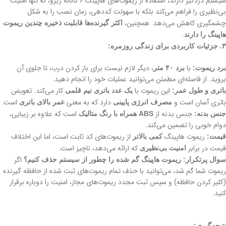
سیستم دزدگیر دارند، استفاده از ریموت‌های هاپینگ ۶ کاناله زیرو، نه تنها امنیت
بی‌نظیری را فراهم می‌کند بلکه با سهولت کددهی، زمان نصب را به شکل
چشمگیری کاهش می‌دهد. همچنین،
اکثر گیرنده‌ها قابلیت ذخیره چندین ریموت
.
هاپینگ را دارند
۳. جزئیات کاربردی برای زندگی روزمره:
با
، دیگر لازم نیست برای باز کردن درب، تا جلوی آن
برد ریموت:
برد ۴۰ متر
بروید. از فاصله‌ای مطمئن می‌توانید عملیات خود را انجام دهید.
این ریموت با
کار می‌کند. تعویض
باتری و طول عمر:
یک عدد باتری نیم قلمی
باتری آسان است و
دارد که به معنی
است.
مصرف انرژی پایینی
عمر بالای باتری
جنس بدنه از
است که علاوه بر زیبایی،
جنس بدنه:
ABS همراه با رنگ متالیک
دوام خوبی را تضمین می‌کند.
ریموت هاپینگ
از ریموت‌های کد ثابت است، اما این اختلاف
قیمت:
کمی بالاتر
قیمت در برابر
که ارائه می‌دهد، ناچیز است.
امنیت بی‌نظیری
اگر
سوال پرتکرار: ریموت هاپینگ گم شده را چطور از سیستم حذف کنیم؟
ریموت شما گم شد، می‌توانید با حذف تمام ریموت‌های ثبت شده از حافظه گیرنده
(کلیر کردن حافظه) و سپس ثبت مجدد ریموت‌های مجاز، امنیت را دوباره برقرار
کنید.
نتیجه‌گیری: