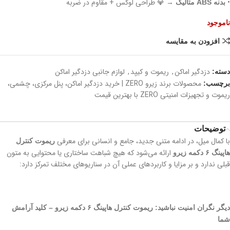
•
→ 💎 طراحی لوکس + مقاوم در ضربه
بدنه ABS متالیک
ناموجود
افزودن به مقایسه
دزدگیر اماکن
,
ریموت و کیپد
,
لوازم جانبی دزدگیر اماکن
دسته:
محصولات برند زیرو ZERO | خرید دزدگیر اماکن، پنل مرکزی، چشمی،
برچسب:
ریموت و تجهیزات امنیتی ZERO با بهترین قیمت
توضیحات
با کمال میل، در ادامه متنی جدید، جامع و انسانی برای معرفی
ریموت کنترل
ارائه می‌شود که هیچ شباهت ساختاری یا محتوایی به متون
هاپینگ ۶ دکمه زیرو
قبلی ندارد و بر مزایا و کاربردهای عملی آن در سناریوهای مختلف تمرکز دارد:
دیگر نگران امنیت نباشید: ریموت کنترل هاپینگ ۶ دکمه زیرو – کلید آرامش
شما