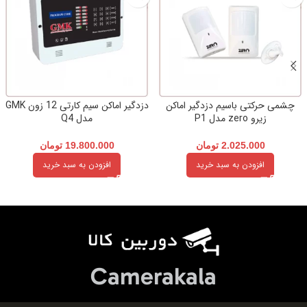
چشمی حرکتی باسیم دزدگیر اماکن
دزدگیر اماکن سیم کارتی 12 زون GMK
زیرو zero مدل P1
مدل Q4
2.025.000
تومان
19.800.000
تومان
افزودن به سبد خرید
افزودن به سبد خرید
Camerakala