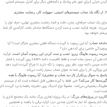
کردن جزئی (برای عبور عابر پیاده)، و دکمه‌های دیگر برای کنترل سیستم امنیتی.
۲. از نگاه یک نصاب سیستم‌های امنیتی: سهولت کار، رضایت مشتری
برای یک نصاب حرفه‌ای، زمان، دقت و البته رضایت مشتری نهایی، حرف اول را
می‌زند. هرچه فرآیند نصب و ست کردن دستگاه‌ها ساده‌تر باشد، کارآمدی کار شما
بیشتر خواهد بود.
آیا این ریموت با گیرنده دستگاه فعلی مشتری سازگار است؟ آیا
دغدغه نصاب:
پیچیدگی خاصی برای کددهی دارد؟
. فرآیند
مزیت ریموت هاپینگ زیرو:
نصب و ست کردن این ریموت آسان است
کددهی آن بسیار ساده است و فقط کافیست دکمه Learn روی گیرنده را فشار
داده، سپس دکمه مورد نظر روی ریموت را نگه دارید تا چراغ گیرنده تایید دهد.
این ویژگی، کار را برای شما به عنوان نصاب بسیار راحت می‌کند.
پاسخ به سوال پرتکرار (از دید نصاب و مشتری): آیا ریموت هاپینگ با همه
خیر. فقط با گیرنده‌هایی قابل استفاده است که از سیستم
گیرنده‌ها کار می‌کند؟
هاپینگ پشتیبانی می‌کنند. معمولاً نوع کدینگ روی دفترچه راهنما یا برد گیرنده ذکر
شده است.
در یک پروژه تجاری بزرگ مانند یک مجتمع اداری یا
کاربرد در پروژه‌های بزرگ:
یک انبار وسیع، که نیاز به کنترل چندین درب کرکره برقی یا راهبند و همچنین