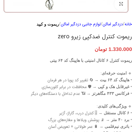
برای بزرگنمایی کلیک کنید
خانه
دزدگیر اماکن
لوازم جانبی دزدگیر اماکن
ریموت و کیپد
ریموت کنترل ضدکپی زیرو zero
1.330.000
تومان
ریموت کنترل ۶ کانال امنیتی با هاپینگ کد ۶۴ بیتی
:
🔹
امنیت حرفه‌ای
•
→ 🔄 تغییر کد پویا در هر فرمان
هاپینگ کد ۶۴ بیت
•
→ 🛡️ محافظت در برابر کلون‌سازی
غیرقابل هک و کپی
•
→ 📶 عدم تداخل با دستگاه‌های دیگر
فرکانس ۴۳۳ مگاهرتز
:
🔹
ویژگی‌های کلیدی
•
→ 🎚️ کنترل درب، گاراژ، آژیر
۶ کانال مستقل
•
→ 📡 پوشش ویلاها و مغازه‌های بزرگ
برد ۴۰ متر
•
→ 🔋 عمر طولانی + تعویض آسان
باتری نیم‌قلمی