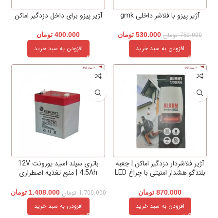
آژیر پیزو با فلاشر داخلی gmk
آژیر پیزو برای داخل دزدگیر اماکن
750.000
تومان
530.000
تومان
400.000
تومان
افزودن به سبد خرید
افزودن به سبد خرید
آژیر فلاشر‌دار دزدگیر اماکن | جعبه
باتری سیلد اسید یورونت 12V
بلندگو هشدار امنیتی با چراغ LED
4.5Ah | منبع تغذیه اضطراری
داخلی
دزدگیر، اعلام حریق و CCTV
870.000
تومان
1.700.000
تومان
1.408.000
تومان
افزودن به سبد خرید
افزودن به سبد خرید