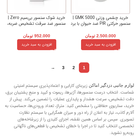
خرید چشمی وزنی GMK 5000 |
خرید شوک سنسور بی‌سیم Zero |
سنسور حرکتی PIR ضد حیوان با برد
سنسور ضد سرقت تشخیص ضربه،
۱۵ متر
لرزش و تخریب
2.500.000
تومان
952.000
تومان
افزودن به سبد خرید
افزودن به سبد خرید
→
3
2
1
زیربنای کارایی و اعتمادپذیری سیستم امنیتی
لوازم جانبی دزدگیر اماکن
شماست. انتخاب درست سنسورها، آژیرها، ریموت و کیپد و منبع پشتیبان برق،
دقت تشخیص، سرعت هشدار و پایداری عملیات را تضمین می‌کند. پیش از
خرید، سناریوی حفاظتی را مشخص کنید: متراژ، تعداد ورودی‌ها، حساسیت به
آلارم کاذب، نیاز به اعلان از راه دور و میزان همگرایی با سیستم نظارت
تصویری. سپس بر اساس همین نقشه، اجزای کلیدی را از زیرشاخه‌های
تخصصی انتخاب کنید تا در اجرا با خطای تشخیص یا قطعی‌های ناگهانی
روبه‌رو نشوید.