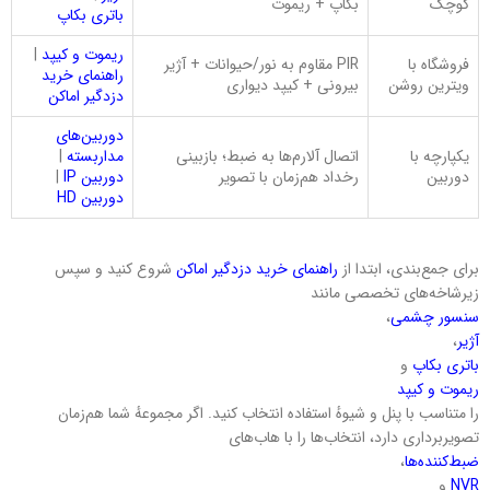
کوچک
بکاپ + ریموت
باتری بکاپ
ریموت و کیپد
|
فروشگاه با
PIR مقاوم به نور/حیوانات + آژیر
راهنمای خرید
ویترین روشن
بیرونی + کیپد دیواری
دزدگیر اماکن
دوربین‌های
یکپارچه با
اتصال آلارم‌ها به ضبط؛ بازبینی
مداربسته
|
دوربین
رخداد هم‌زمان با تصویر
دوربین IP
|
دوربین HD
برای جمع‌بندی، ابتدا از
راهنمای خرید دزدگیر اماکن
شروع کنید و سپس
زیرشاخه‌های تخصصی مانند
سنسور چشمی
،
آژیر
،
باتری بکاپ
و
ریموت و کیپد
را متناسب با پنل و شیوهٔ استفاده انتخاب کنید. اگر مجموعهٔ شما هم‌زمان
تصویربرداری دارد، انتخاب‌ها را با هاب‌های
ضبط‌کننده‌ها
،
NVR
و