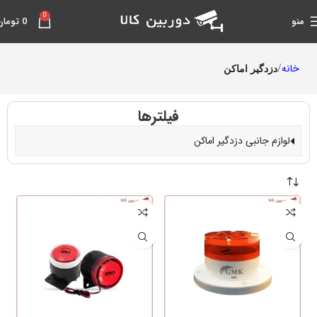
0
منو
0
تومان
خانه
دزدگیر اماکن
فیلترها
لوازم جانبی دزدگیر اماکن