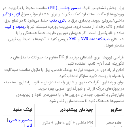
برای بخش تشخیص نفوذ،
سنسور چشمی (PIR)
مناسب محیط را برگزینید؛ در
ورودی‌ها از مگنت استاندارد کمک بگیرید و برای هشدار مؤثر، سراغ
آژیر دزدگیر
داخلی/بیرونی بروید. پایداری برق با
باتری بکاپ
حفظ می‌شود تا در قطع برق،
اعلام و لاگ رخداد از دست نرود. مدیریت روزمره سیستم نیز با
ریموت و کیپد
ساده و قابل‌کنترل است. اگر هم‌زمان دوربین دارید، حتماً هماهنگی را با
هاب‌های
ضبط‌کننده‌ها
،
NVR
و
XVR
بررسی کنید تا آلارم‌ها با ضبط ویدئویی
متناظر شوند.
طراحی زون‌ها: برای فضاهای پرتردد از PIR مقاوم به حیوانات یا مدل‌های با
الگوریتم ضد آلارم کاذب استفاده کنید.
اعلان از راه دور: در صورت نیاز به پیامک/تماس، پنل یا ماژول مناسب سیم‌کارت
را همراه با ریموت/کیپد سازگار انتخاب کنید.
توان و پایداری: ظرفیت باتری و شارژر را با مدت‌زمان مطلوب پایداری بسنجید؛
در پروژه‌های بزرگ از رک و فیوزگذاری اصولی بهره ببرید.
یکپارچگی با تصویر: چیدمان دوربین‌ها را با مسیرهای نفوذ و زون‌بندی
سنسورها هماهنگ کنید تا مستندسازی کامل شود.
سناریو
چیدمان پیشنهادی
لینک مفید
سنسور چشمی
|
خانه/دفتر
PIR داخلی + آژیر داخلی + باتری
آژیر
|