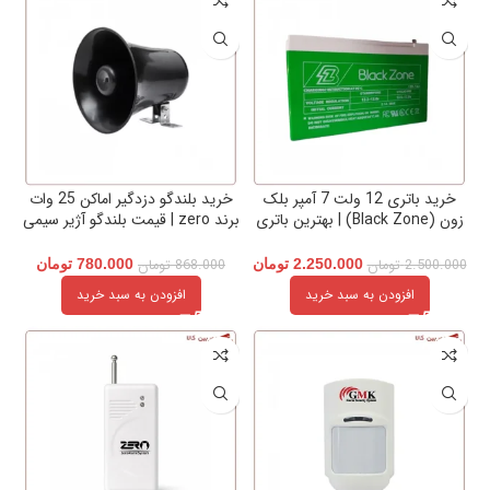
خرید باتری 12 ولت 7 آمپر بلک
خرید بلندگو دزدگیر اماکن 25 وات
زون (Black Zone) | بهترین باتری
برند zero | قیمت بلندگو آژیر سیمی
دزدگیر اماکن، دوربین مداربسته،
مناسب سیستم اعلام سرقت
UPS و اعلام حریق با قیمت مناسب
2.500.000
تومان
2.250.000
تومان
868.000
تومان
780.000
تومان
افزودن به سبد خرید
افزودن به سبد خرید