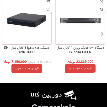
دستگاه dvr هایک ویژن 4 کانال مدل
دستگاه xvr داهوا 8 کانال مدل DH-
XVR1B08-I
DS-7204HUHI-K1
23.869.200
تومان
11.000.000
تومان
7.150.000
تومان
افزودن به سبد خرید
افزودن به سبد خرید