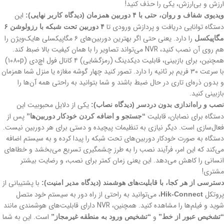
ارزش و بی‌ارزش، یکی را حذف کنید!
این
ویدیوی شفاف و روان، حتی با ۴ دوربین همزمان (دیدگاه کاربر نهایی):
دستگاه توانایی دریافت و پردازش ورودی تا
۴ دوربین تحت شبکه با رزولوشن ۶
را دارد. یعنی حتی اگر بهترین دوربین‌های ۶ مگاپیکسلی هایک‌ویژن را
مگاپیکسل
هم روی آن نصب کنید، NVR می‌تواند تصاویر را با همان کیفیت بالا ضبط کند.
همچنین، برای بازبینی، قابلیت دیکدینگ (رمزگشایی) ۴ کانال فول اچ‌دی (۱۰۸۰p)
با سرعت ۳۰ فریم بر ثانیه را دارد. تصور کنید چهار گوشه مغازه یا منزل شما همزمان
و بدون ذره‌ای تاری در حال ضبط باشند و شما بتوانید به راحتی همه آن‌ها را
بازبینی کنید.
یکی از دلایل محبوبیت این
نصب و راه‌اندازی بدون دردسر (دیدگاه نصاب):
دستگاه برای نصابان، قابلیت
پس از
“جستجو و اضافه کردن خودکار دوربین‌ها”
فعال‌سازی است. دیگر نیازی به تنظیمات پیچیده و دستی برای هر دوربین نیست.
دستگاه به صورت خودکار دوربین‌های تحت شبکه را پیدا کرده و به سیستم اضافه
می‌کند که این امر، فرآیند نصب را به طرز چشمگیری تسریع می‌بخشد و خطاهای
انسانی را کاهش می‌دهد. این یعنی زمان کمتر برای نصب، و رضایت بیشتر
مشتری!
با پشتیبانی از
دسترسی از هر کجا، با قابلیت‌های هوشمند (دیدگاه مدیر امنیت):
پروتکل
، می‌توانید به راحتی از راه دور به سیستم خود متصل
Hik-Connect
شوید و فیلم‌ها را مشاهده کنید. همچنین، NVR دارای قابلیت‌های هوشمندی مانند
و
است. این به شما
“تشخیص عبور از خط”
“تشخیص ورود به منطقه غیرمجاز”