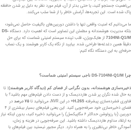
بی‌اهمیت جستجو کنید، یا حتی بدتر از آن، فیلم مورد نظر به دلیل پر شدن حافظه
پاک شده است. این تجربه‌ها، آرامش خاطر را از شما سلب می‌کنند.
ما می‌دانیم که امنیت واقعی تنها با داشتن دوربین‌های باکیفیت حاصل نمی‌شود؛
بلکه مدیریت هوشمندانه و مطمئن این تصاویر است که اهمیت دارد. دستگاه
DS-
از هایک‌ویژن، قلب تپنده سیستم امنیتی شماست که برای حل
7104NI-Q1/M
دقیقاً همین دغدغه‌ها طراحی شده. بیایید از نگاه یک کاربر هوشمند و یک نصاب
حرفه‌ای به این دستگاه نگاه کنیم:
چرا DS-7104NI-Q1/M ناجی سیستم امنیتی شماست؟
تا
ذخیره‌سازی هوشمندانه، بدون نگرانی از فضای کم (دیدگاه کاربر هوشمند):
به حال شده نگران پر شدن هارددیسک و از دست دادن فیلم‌های مهم باشید؟ با
فناوری فشرده‌سازی پیشرفته
در این NVR، می‌توانید تا
در
H.265+
۷۵ درصد
فضای ذخیره‌سازی خود صرفه‌جویی کنید. این یعنی فیلم‌های بسیار بیشتری از ۴
دوربین (با رزولوشن حداکثر ۶ مگاپیکسل) را می‌توانید ذخیره کنید، بدون اینکه نیاز
به ارتقاء مداوم هارددیسک داشته باشید. این صرفه‌جویی در هزینه و زمان،
آسودگی خاطر بی‌نظیری را به همراه دارد. دیگر مجبور نیستید بین فیلم‌های با