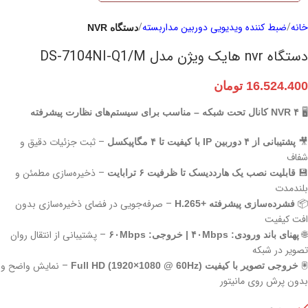
خانه
ضبط‌ کننده ویدیویی دوربین مداربسته
دستگاه NVR
دستگاه nvr هایک ویژن مدل DS-7104NI-Q1/M
16.524.400
تومان
🖥️
NVR ۴ کانال تحت شبکه – مناسب برای سیستم‌های نظارت پیشرفته
🎥
– ثبت جزئیات دقیق و
پشتیبانی از ۴ دوربین IP با کیفیت تا ۴ مگاپیکسل
شفاف
💾
– ذخیره‌سازی مطمئن و
قابلیت نصب یک هارددیسک تا ظرفیت ۶ ترابایت
بلندمدت
📦
– صرفه‌جویی در فضای ذخیره‌سازی بدون
فشرده‌سازی پیشرفته +H.265
افت کیفیت
🌐
– پشتیبانی از انتقال روان
پهنای باند ورودی: ۴۰Mbps | خروجی: ۶۰Mbps
تصویر در شبکه
🖲️
– نمایش واضح و
خروجی تصویر با کیفیت Full HD (1920×1080 @ 60Hz)
بدون پرش روی مانیتور