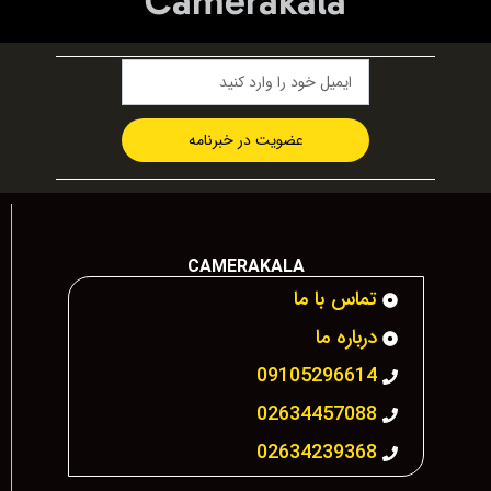
Camerakala
عضویت در خبرنامه
CAMERAKALA
تماس با ما
درباره ما
09105296614
02634457088
02634239368