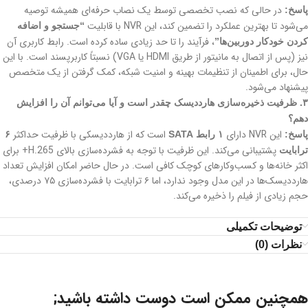
در حالی که نصب تخصصی توسط یک نصاب حرفه‌ای همیشه توصیه
پاسخ:
می‌شود تا بهترین عملکرد را تضمین کند، این NVR با قابلیت
“جستجو و اضافه
، فرآیند را تا حد زیادی ساده کرده است. رابط کاربری آن
کردن خودکار دوربین‌ها”
نیز (پس از اتصال به مانیتور از طریق HDMI یا VGA) نسبتاً کاربرپسند است. با این
حال، برای اطمینان از تنظیمات بهینه و امنیت شبکه، کمک گرفتن از یک متخصص
پیشنهاد می‌شود.
۳. ظرفیت ذخیره‌سازی هارددیسک چقدر است و آیا می‌توانم آن را افزایش
دهم؟
این NVR دارای
است که از هارددیسکی با ظرفیت حداکثر
پاسخ:
۱ رابط SATA
۶
پشتیبانی می‌کند. این ظرفیت با توجه به فشرده‌سازی بالای H.265+ برای
ترابایت
اکثر خانه‌ها و کسب‌وکارهای کوچک کافی است. در حال حاضر امکان افزایش تعداد
هارددیسک‌ها در این مدل وجود ندارد، اما ۶ ترابایت با فشرده‌سازی ۷۵ درصدی،
حجم زیادی از فیلم را ذخیره می‌کند.
توضیحات تکمیلی
نظرات (0)
همچنین ممکن است دوست داشته باشید;