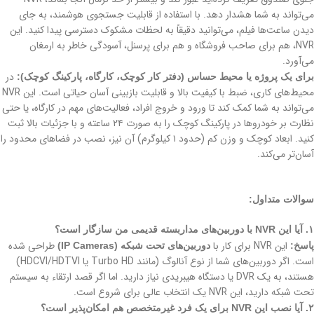
می‌تواند به شما هشدار دهد. با استفاده از قابلیت جستجوی هوشمند، به جای
دیدن ساعت‌ها فیلم، می‌توانید دقیقاً به لحظات مشکوک دسترسی پیدا کنید. این
NVR، هم برای صاحب فروشگاه و هم برای پرسنل، آسودگی خاطر به ارمغان
می‌آورد.
در
برای یک پروژه یا محیط حساس (دفتر کار کوچک، کارگاه، پارکینگ کوچک):
محیط‌های کاری، ضبط با کیفیت بالا و قابلیت بازبینی آسان حیاتی است. این NVR
می‌تواند به شما کمک کند تا ورود و خروج افراد، فعالیت‌های مهم در کارگاه، یا حتی
نظارت بر خودروها در پارکینگ کوچک را به صورت ۲۴ ساعته و با جزئیات بالا ثبت
کنید. ابعاد کوچک و وزن کم (حدود ۱ کیلوگرم) آن نیز، نصب در فضاهای محدود را
آسان‌تر می‌کند.
سوالات متداول:
۱. آیا این NVR با دوربین‌های مداربسته قدیمی من سازگار است؟
این NVR برای کار با
طراحی شده
پاسخ:
دوربین‌های تحت شبکه (IP Cameras)
است. اگر دوربین‌های شما از نوع آنالوگ (مانند Turbo HD یا HDCVI/HDTVI)
هستند، به یک DVR یا دستگاه هیبریدی نیاز دارید. اما اگر قصد ارتقاء به سیستم
تحت شبکه دارید، این NVR یک انتخاب عالی برای شروع است.
۲. آیا نصب این NVR برای یک فرد غیرمتخصص هم امکان‌پذیر است؟