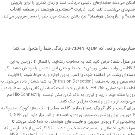
امکان می‌دهد هشدارهای دقیقی دریافت کنید و زمان کمتری را برای بازبینی
فیلم‌های بی‌اهمیت تلف کنید. قابلیت
“جستجوی هوشمند در منطقه انتخاب
و
نیز، یافتن لحظات مورد نظر را بسیار سریع‌تر می‌کند.
شده”
“بازپخش هوشمند”
سناریوهای واقعی که DS-7104NI-Q1/M زندگی شما را متحول می‌کند:
فرض کنید شما به مسافرت رفته‌اید. با اتصال ۴ دوربین به این
در منزل شما:
NVR، می‌توانید تمامی ورودی‌ها، حیاط و حتی اتاق نشیمن را پوشش دهید. اگر
بسته‌ای پشت در گذاشته شود، یا کسی بدون اجازه وارد حیاط شود، با قابلیت
تشخیص ورود به منطقه (Intrusion Detection) به شما هشدار داده می‌شود. به
لطف فشرده‌سازی H.265+، خیالتان راحت است که فضای کافی برای ضبط چندین
روز یا هفته فیلم دارید و نیازی به پاک کردن مکرر نیست. با Hik-Connect هم
می‌توانید از راه دور وضعیت منزل را چک کنید.
یک مغازه کوچک معمولاً به
برای کسب و کار کوچک شما (مغازه، کافه، مطب):
۴ دوربین برای پوشش صندوق، ورودی، قفسه‌ها و انبار نیاز دارد. این NVR با
پشتیبانی از ۴ ورودی دوربین و قابلیت‌های هوشمند، به شما کمک می‌کند تا
سرقت‌های احتمالی را به سرعت تشخیص دهید. مثلاً اگر کسی از خط فرضی که
جلوی صندوق تعریف کرده‌اید عبور کند و بیشتر از حد نرمال آنجا بماند، NVR