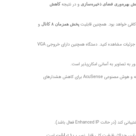
و در نتیجه
ش بهره‌وری فضای ذخیره‌سازی
کاهش
کافی خواهد بود. همچنین قابلیت
و
پخش همزمان ۸ کانال
پشتیبانی می‌کند، می‌توانید تصاویر ضبط شده و زنده را با بالاترین جزئیات مشاهده کنید. دستگاه همچنین دارای خروجی VGA
ر به تصاویر به آسانی امکان‌پذیر است.
دستگاه DVR هایک‌ویژن مدل iDS-7208HUHI-M1/S انتخابی هوشمندانه برای ارتقاء سیستم نظارتی شماست؛ با ترکیبی از پشتیبانی چند فرمتی، فشرده‌سازی پیشرفته و هوش مصنوعی AcuSense برای کاهش هشدارهای
نی کند (در حالت Enhanced IP فعال باشد).
راین، حداکثر ظرفیت کلی قابل نصب
است.
۱۰ ترابایت