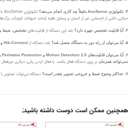
تکنولوژی AcuSense با استفاده از یادگیری عمیق، امکان
۳. تکنولوژی AcuSense دقیقاً چه کاری انجام می‌دهد؟
حرکتی ناشی از اجسامی غیر از انسان و وسایل نقلیه (مانند حیوانات کوچک، برگ‌ها 
بله، این دستگاه از قابلیت‌های
۴. آیا قابلیت تشخیص چهره دارد؟
تشخیص، ضبط و 
بله، دستگاه از
۵. آیا می‌توان از راه دور به دستگاه متصل شد؟
Hik-Connect و DDNS
۶. آیا می‌توان قابلیت‌های Motion Detection 2.0 و Perimeter Protection را همزمان فعال کرد؟
بر روی دستگاه فعال باشند. با فعال کردن یکی، دیگری غیرفعال 
نمی‌توانند همزمان
دستگاه می‌تواند تصاویر را 
۷. حداکثر وضوح ضبط و خروجی تصویر چقدر است؟
همچنین ممکن است دوست داشته باشید;