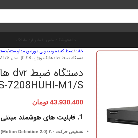
خانه
فروشگاه
تماس با ما
درباره ما
بلاگ
خانه
ضبط‌ کننده ویدیویی دوربین مداربسته
دستگاه
دستگاه ضبط dvr هایک ویژن، 8 کانال مدل iDS-7208HUHI-M1/S
DS-7208HUHI-M1/S
43.930.400
تومان
1. قابلیت های هوشمند مبتنی بر یادگیری عمیق:
تشخیص حرکت ۲.۰ (Motion Detection 2.0):