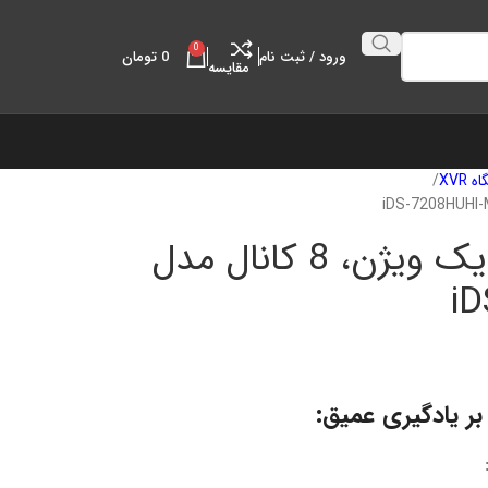
0
ورود / ثبت نام
0
تومان
مقايسه
 XVR
دستگاه ضبط dvr هایک ویژن، 8 کانال مدل
i