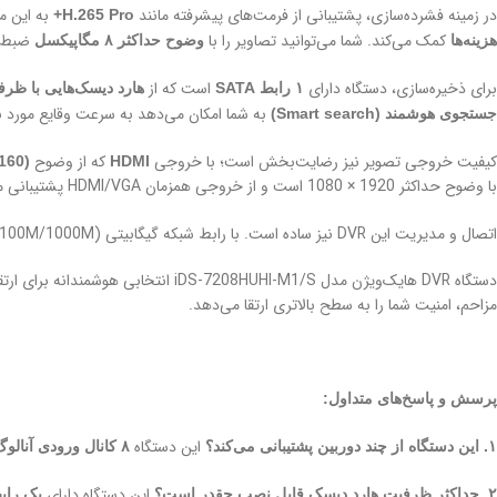
در زمینه فشرده‌سازی، پشتیبانی از فرمت‌های پیشرفته مانند
به این م
H.265 Pro+
کمک می‌کند. شما می‌توانید تصاویر را با
ضبط ک
هزینه‌ها
وضوح حداکثر ۸ مگاپیکسل
برای ذخیره‌سازی، دستگاه دارای
است که از
۱ رابط SATA
هارد دیسک‌هایی با ظرفیت حداک
به شما امکان می‌دهد به سرعت وقایع مورد نظر 
جستجوی هوشمند (Smart search)
کیفیت خروجی تصویر نیز رضایت‌بخش است؛ با خروجی
که از وضوح
160)
HDMI
با وضوح حداکثر 1920 × 1080 است و از خروجی همزمان HDMI/VGA پشتیبانی می‌کند.
اتصال و مدیریت این DVR نیز ساده است. با رابط شبکه گیگابیتی (10M/100M/1000M) و پشتیبانی از
مزاحم، امنیت شما را به سطح بالاتری ارتقا می‌دهد.
پرسش و پاسخ‌های متداول:
این دستگاه
۱. این دستگاه از چند دوربین پشتیبانی می‌کند؟
۸ کانال ورودی آنالوگ BNC
این دستگاه دارای
۲. حداکثر ظرفیت هارد دیسک قابل نصب چقدر است؟
یک رابط A