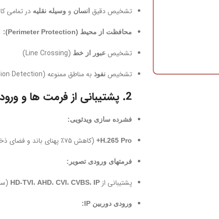
تشخیص دقیق
و
در تمامی کان
انسان
وسیله نقلیه
محافظت از محیط (Perimeter Protection):
تشخیص
(Line Crossing)
عبور از خط
تشخیص
به مناطق ممنوعه (Intrusion Detection)
نفوذ
2. پشتیبانی از فرمت ها و ورودی ها:
فشرده سازی ویدئویی:
(کاهش ۷۵٪ پهنای باند و فضای ذخیرهسازی نسبت به H.264)
H.265 Pro+
فرمتهای ورودی تصویر:
پشتیبانی از
،
،
،
،
(ساز
HD-TVI
AHD
CVI
CVBS
IP
ورودی دوربین IP: