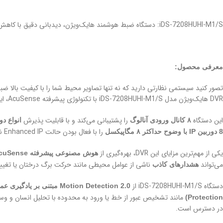
iDS-7208HUHI-M1/S: دستگاه ضبط هوشمند هایک‌ویژن، دیدبانی دقیق با کاهش هشدارهای آزاردهنده
معرفی محصول:
تصور کنید سیستمی نظارتی دارید که نه تنها تصاویر محیط شما را با کیفیت بالا ضب
DVR هایک‌ویژن مدل iDS-7208HUHI-M1/S با تکنولوژی پیشرفته AcuSense، این تصور به واقعیت می‌پیوندد!
این دستگاه
را پشتیبانی می‌کند و با قابلیت پذیرش
۸ کانال ورودی آنالوگ
انواع دوربین‌های ، CVI، CVBS
را با فعال بودن حالت Enhanced IP نیز به این دستگاه متصل کنید.
8 دوربین IP با وضوح حداکثر ۸ مگاپیکسل
یکی از مهم‌ترین مزایای این DVR، بهره‌گیری از
هوش مصنوعی پیشرفته AcuSense
می‌تواند
ناشی از عوامل محیطی مانند حرکت برگ درختان یا تغییر
هشدارهای کاذب
دستگاه iDS-7208HUHI-M1/S از
Motion Detection 2.0 مبتنی بر یادگیری عمیق
مانند تشخیص عبور از خط یا ورود به محدوده با تحلیل انسان و وسیله نقلیه را بر روی تا ۴ 
Protection)
در دسترس است.