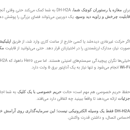
برای
، DH-H2A به شما کمک می‌کند حتی وقتی آنجا نیستید، حواس‌تان به کار باشد. ببینید چه کسی پشت پیشخوان است، فعالیت کارکنان را زیر نظر بگیرید، یا تعداد مشتریان را بررسی کنید. با
مغازه یا رستوران کوچک شما
، یک دوربین می‌تواند فضای بزرگی را پوشش ده
قابلیت چرخش و زاویه دید وسیع
اگر حرکت غیرعادی دیده‌شد یا کسی خارج از ساعت کاری وارد شد، از طریق
اپلیکیشن 
صورت نیاز، مدارک ارزشمندی را در اختیارتان قرار دهد. حتی می‌توانید از قابلیت
مکا
خیلی‌ها نگران پیچیدگی سیستم‌های امنیتی هستند. اما سری Hero داهوا، که DH-H2A عضوی از آن است، برای
انجام می‌شود و تنها نیاز به یک آداپتور برق ۵ ولت دارد.
Wi-Fi
حفظ حریم خصوصی هم مهم است؛ حالت
به شما اجاز
حریم خصوصی با یک کلیک
ارائه می‌دهد تا واقعاً ببینید چه اتفاقی دارد می‌افتد.
جزئیات
DH-H2A فقط یک وسیله الکترونیکی نیست؛ این سرمایه‌گذاری روی آرامش خاطر و امنیت شماست
احساس اتصال، و داشتن قدرت واکنش.