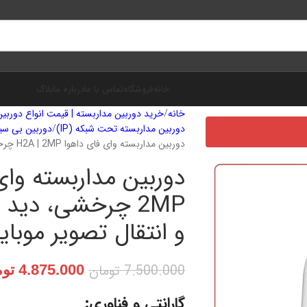
خانه
فروشگاه
تماس با ما
درباره ما
بلاگ
خانه
خرید دوربین مداربسته | قیمت انواع دوربین 
دوربین مداربسته تحت شبکه (IP)
دوربین بی سی
دوربین مداربسته وای فای داهوا H2A | 2MP چرخشی، دید در شب، مکالمه دوطرفه و انتقال تصویر موبایل
2MP چرخشی، دید
و انتقال تصویر موبای
7.500.000
تومان
4.875.000
توم
گارانتی و فناوری: