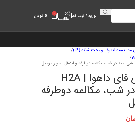
0
ورود / ثبت نام
0
تومان
مقايسه
مداربسته آنالوگ و تحت شبکه (IP)
م
دوربین مداربسته وای فای داهوا H2A |
 در شب، مکالمه دوطرفه
ل
ان