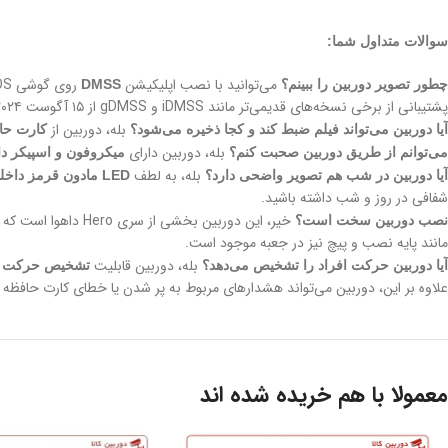
سوالات متداول شما:
می‌توانید با نصب اپلیکیشن
چطور تصویر دوربین را ببینم؟
DMSS
پشتیبانی از برخی نسخه‌های قدیمی‌تر مانند iDMSS و gDMSS از ۱۵ آگوست ۲۰۲۴ متوقف می‌شود.
بله، دوربین از
آیا دوربین می‌تواند فیلم ضبط کند و کجا ذخیره می‌شود؟
کارت حافظه Micro SD تا ظر
بله، دوربین دارای
می‌توانم از طریق دوربین صحبت کنم؟
میکروفون و اسپیکر د
بله، به لطف
آیا دوربین در شب هم تصویر واضحی دارد؟
LED مادون قرمز داخلی (IR)
شفافی در روز و شب داشته باشید.
خیر، این دوربین بخشی از سری Hero داهوا است که برای
نصب دوربین سخت است؟
مانند پایه نصب و پیچ نیز در جعبه موجود است.
بله، دوربین قابلیت
آیا دوربین حرکت افراد را تشخیص می‌دهد؟
تشخیص حرکت (otion Detection
علاوه بر این، دوربین می‌تواند هشدارهای مربوط به پر شدن یا خطای کارت حافظه و
معمولا با هم خریده شده اند