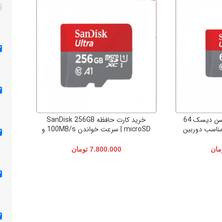
کارت حافظه microSD سن دیسک 64
خرید کارت حافظه SanDisk 256GB
مناسب دوربین
microSD | سرعت خواندن 100MB/s و
 دیجیتال
کیفیت اورجینال
مان
7.800.000
تومان