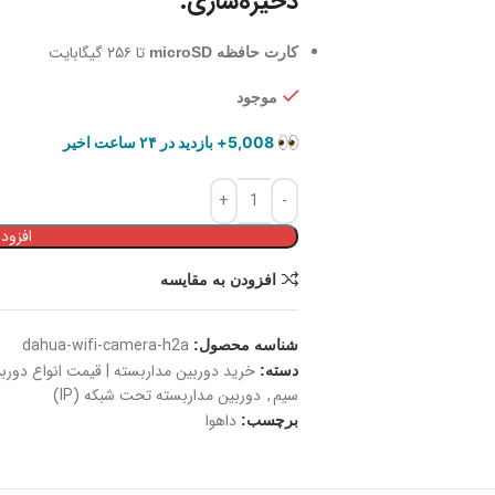
ذخیره‌سازی:
تا ۲۵۶ گیگابایت
کارت حافظه microSD
موجود
476+ فروش در هفته گذشته
در سبد خرید 714+ نفر
5,008+ بازدید در ۲۴ ساعت اخیر
افزود
افزودن به مقایسه
dahua-wifi-camera-h2a
شناسه محصول:
خرید دوربین مداربسته | قیمت انواع دوربی
دسته:
سیم
,
دوربین مداربسته تحت شبکه (IP)
داهوا
برچسب: