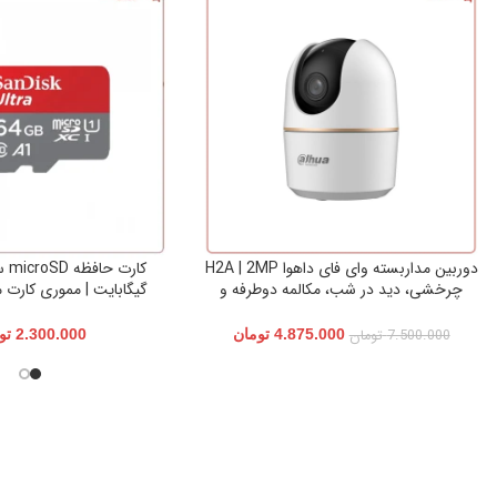
دوربین مداربسته وای فای داهوا H2A | 2MP
چرخشی، دید در شب، مکالمه دوطرفه و
گیگابایت | مموری کارت 
انتقال تصویر موبایل
مداربسته و تجهیزات
7.500.000
تومان
4.875.000
تومان
2.300.000
تو