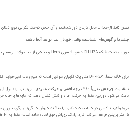
تصور کنید از خانه یا محل کارتان دور هستید، و آن حس کوچک نگرانی توی دلتان 
.
چشم‌ها و گوش‌های شماست وقتی خودتان نمی‌توانید آنجا باشید
دوربین تحت شبکه DH-H2A داهوا، از سری Hero و بخشی از محصولات بی‌سیم داهواست. این دوربین برای همین لحظات طراحی شده، تا به شما
برای
، DH-H2A مثل یک نگهبان هوشیار است که هیچ‌وقت نمی‌خوابد. نگران بچه‌ها هستید، حیوان خانگی‌تان تنهاست، یا فقط می‌خواهید وضعیت را چک کنید؟ کافیست اپلیکیشن
خانه شما
با قابلیت
، می‌توانید با کنترل ا
چرخش تقریباً ۳۶۰ درجه افقی و حرکت عمودی
باعث می‌شود دوربین فقط به حرکت افراد واکنش نشان دهد، نه سایه‌ها یا جابه‌جا
می‌خواهید با کسی در خانه صحبت کنید یا مثلاً به حیوان خانگی‌تان بگویید روی م
۱۵ متر برایتان فراهم می‌کند. تازه، راه‌اندازی‌اش فوق‌العاده ساده است؛ فقط به
i-Fi