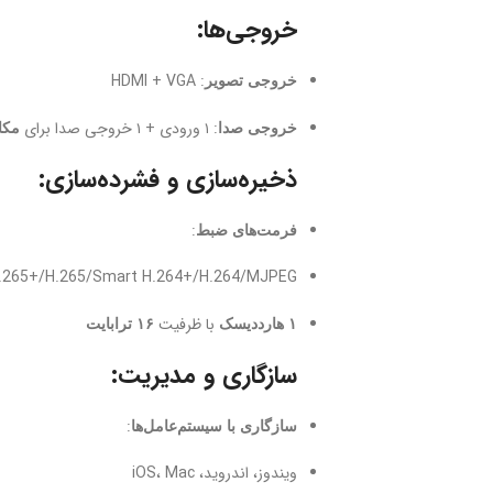
خروجی‌ها:
: HDMI + VGA
خروجی تصویر
: ۱ ورودی + ۱ خروجی صدا برای
خروجی صدا
مکا
ذخیره‌سازی و فشرده‌سازی:
:
فرمت‌های ضبط
Smart H.265+/H.265/Smart H.264+/H.264/MJPEG (انعطاف در ک
با ظرفیت
۱ هارددیسک
۱۶ ترابایت
سازگاری و مدیریت:
:
سازگاری با سیستم‌عامل‌ها
ویندوز، اندروید، iOS، Mac