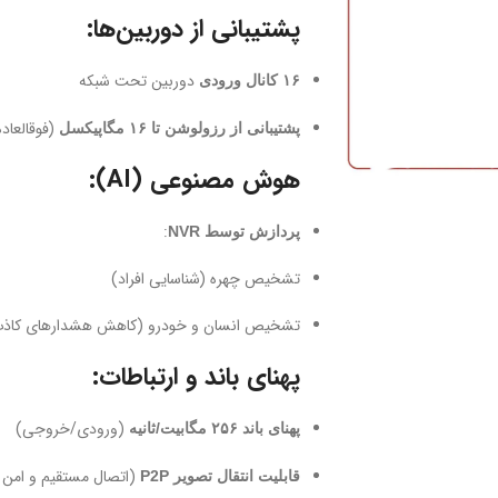
پشتیبانی از دوربین‌ها:
دوربین تحت شبکه
۱۶ کانال ورودی
(فوقالعاده HD برای جزئیات د
پشتیبانی از رزولوشن تا ۱۶ مگاپیکسل
هوش مصنوعی (AI):
:
پردازش توسط NVR
تشخیص چهره (شناسایی افراد)
تشخیص انسان و خودرو (کاهش هشدارهای کاذب
پهنای باند و ارتباطات:
(ورودی/خروجی)
پهنای باند ۲۵۶ مگابیت/ثانیه
(اتصال مستقیم و امن بدون ن
قابلیت انتقال تصویر P2P