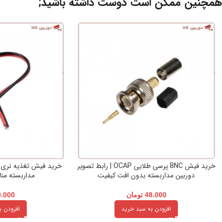
همچنین ممکن است دوست داشته باشید;
خرید فیش BNC پرسی طلایی OCAP | رابط تصویر
خرید فیش تغذیه نری د
دوربین مداربسته بدون افت کیفیت
مداربسته من
48.000
تومان
0.000
افزودن به سبد خرید
افزودن ب