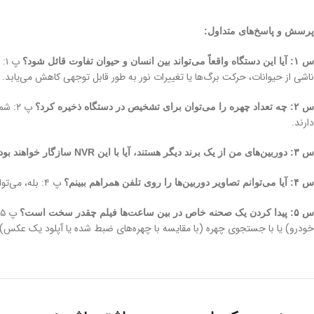
پرسش و پاسخ‌های متداول:
پ ۱: بله، فناوری
س ۱: آیا این دستگاه واقعاً می‌تواند بین انسان و حیوان تفاوت قائل شود؟
ناشی از حیوانات، حرکت برگ‌ها یا تغییرات نور به طور قابل توجهی کاهش می‌یابد.
پ ۲: شما می‌توانید تا ۱۰ پایگاه داده چهره با مجموع
س ۲: چه تعداد چهره را می‌توان برای تشخیص در دستگاه ذخیره کرد؟
دارند.
س ۳: دوربین‌های من از یک برند دیگر هستند، آیا با این NVR سازگار خواهند بود؟
پ ۴: بله، می‌توانید از طریق تلفن همراه با سیستم‌عامل
س ۴: آیا می‌توانم تصاویر دوربین‌ها را روی تلفن همراهم ببینم؟
پ ۵: با قابلیت
س ۵: پیدا کردن یک صحنه خاص در بین ساعت‌ها فیلم چقدر سخت است؟
خودرو) یا با جستجوی چهره (با مقایسه با چهره‌های ضبط شده یا آپلود یک عکس) ب