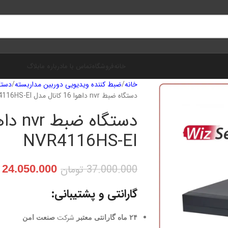
خانه
فروشگاه
تماس با ما
درباره ما
بلاگ
خانه
ضبط‌ کننده ویدیویی دوربین مداربسته
دستگاه
دستگاه ضبط nvr داهوا 16 کانال مدل NVR4116HS-EI
NVR4116HS-EI
37.000.000
تومان
24.050.000
گارانتی و پشتیبانی:
شرکت
۲۴ ماه گارانتی معتبر
صنعت امن