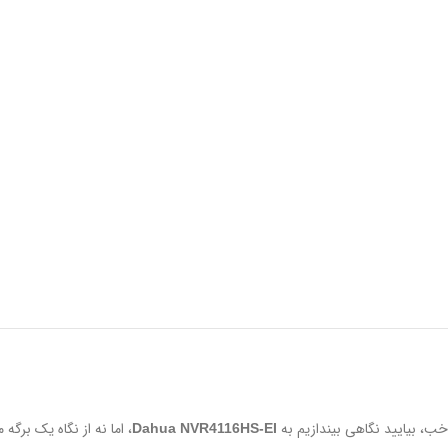
خب، بیایید نگاهی بیندازیم به
، اما نه از نگاه یک بر
Dahua NVR4116HS-EI