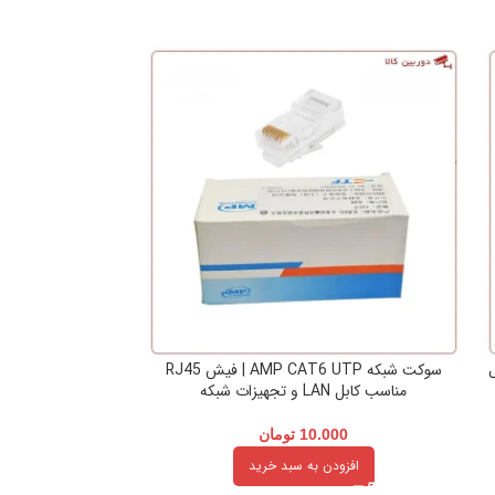
ل
سوکت شبکه AMP CAT6 UTP | فیش RJ45
مناسب کابل LAN و تجهیزات شبکه
RJ45 مناسب دوربین مداربسته و تجهیزات شبکه
10.000
تومان
00
افزودن به سبد خرید
افزو