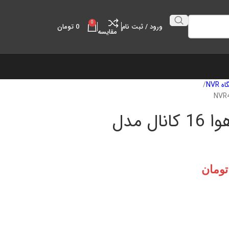
0
ورود / ثبت نام
0
تومان
مقايسه
 NVR
دستگاه ضبط nvr داهوا 16 کانال مدل
تومان