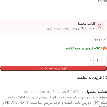
CVBS
گارانتی محصول
دو سال گارانتی رسمی پویش رایان داتیس
موجود
301+ فروش در هفته گذشته
در سبد خرید 371+ نفر
8,082+ بازدید در ۲۴ ساعت اخیر
افزودن به سبد خرید
افزودن به مقایسه
briton-hd-camera-2mp-uvc-211b19p-c
شناسه محصول:
خرید دوربین مداربسته | قیمت انواع دوربین مداربسته آنالوگ و تحت
دسته:
شبکه (IP)
,
دوربین بالت
,
قیمت و خرید دوربین مداربسته HD، AHD، HDTVI و