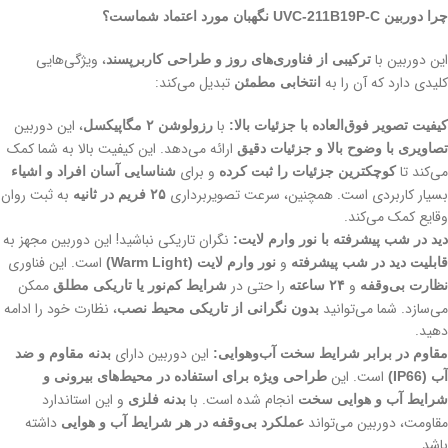
چرا دوربین UVC-211B19P-C نگهبان مورد اعتماد شماست؟
این دوربین با
، ویژگی‌هایی
ترکیبی از فناوری‌های روز و طراحی کاربرپسند
کلیدی دارد که آن را به
تبدیل می‌کند:
انتخابی مطمئن
با
، این دوربین
کیفیت تصویر فوق‌العاده با جزئیات بالا:
رزولوشن ۲ مگاپیکسل
ارائه می‌دهد. این کیفیت بالا به شما کمک
تصاویری با وضوح بالا و جزئیات دقیق
می‌کند تا
و برای
کوچکترین جزئیات را ثبت کرده
شناسایی آسان افراد و اشیاء
بسیار کاربردی است. همچنین، سرعت تصویربرداری
به ثبت روان
۲۵ فریم در ثانیه
وقایع کمک می‌کند.
نگران تاریکی نباشید! این دوربین مجهز به
دید در شب پیشرفته با نور وارم لایت:
و
است. این فناوری
قابلیت دید در شب پیشرفته
نور وارم لایت (Warm Light)
و
را حتی در
ممکن
نظارت بی‌وقفه
۲۴ ساعته
شرایط کم‌نور یا تاریکی مطلق
می‌سازد. شما می‌توانید
، نظارت خود را ادامه
بدون نگرانی از تاریکی محیط نصب
دهید.
این دوربین دارای
مقاوم در برابر شرایط سخت آب‌وهوایی:
بدنه مقاوم و ضد
است. این
آب (IP66)
طراحی ویژه برای استفاده در محیط‌های بیرونی و
انجام شده است. با
و این استاندارد
شرایط آب و هوایی سخت
بدنه فلزی
مقاومت، دوربین می‌تواند
داشته
عملکرد بی‌وقفه در هر شرایط آب و هوایی
باشد.