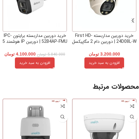
خرید دوربین مداربسته First HD-
خرید دوربین مداربسته برایتون IPC-
24D08L-W | دوربین دام 2 مگاپیکسل
52B4AP-FMU | دوربین IP هوشمند 5
مناسب سیستم‌های نظارتی
مگاپیکسل با PoE
3.200.000
تومان
5.840.000
تومان
4.100.000
تومان
افزودن به سبد خرید
افزودن به سبد خرید
محصولات مرتبط