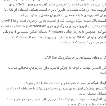
قرار می‌دهد. شما می‌توانید پارامترهایی مانند
کیفیت سرویس (QoS) برای
اولویت‌بندی ترافیک، تنظیمات فایروال برای امنیت شبکه، استفاده از VLAN
را پیکربندی کنید.
برای تقسیم‌بندی شبکه و مدیریت کاربران متصل
امنیت شبکه بی‌سیم شما از اهمیت بالایی برخوردار است و cAP lite با
امنیت بالا:
ارائه پشتیبانی از
از شبکه‌تان محافظت
پروتکل‌های رمزگذاری قوی WPA/WPA2
می‌کند. همچنین با
دستگاه، امکان پشتیبانی از
به‌روزرسانی Firmware
پروتکل
نیز وجود دارد. این پروتکل‌ها به محافظت شبکه در برابر
امنیتی جدیدتر WPA3
دسترسی‌های غیرمجاز کمک می‌کنند.
کاربردهای پیشنهادی برای میکروتیک cAP lite:
این اکسس پوینت با توجه به ویژگی‌هایش، برای سناریوهای مختلفی مناسب
است:
در محیط‌هایی مانند خانه‌ها یا دفاتر کوچک.
ایجاد شبکه بی‌سیم
در محیط‌های بزرگتر یا چندطبقه که در آن‌ها
گسترش پوشش اینترنت بی‌سیم
سیگنال ضعیف است.
برای ارائه دسترسی وای‌فای عمومی در مکان‌هایی مانند
راه‌اندازی هات‌اسپات
کافه‌ها، هتل‌ها یا مراکز عمومی.