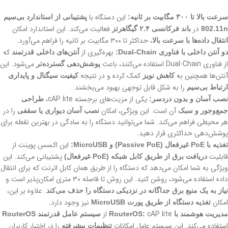
این دستگاه با
سرعت بالا تا ۳۰۰ مگابیت بر ثانیه:
پشتیبانی از استاندارد بی‌سیم
در
فعالیت می‌کند. این استاندارد امکان
802.11n
باند فرکانسی ۲.۴ گیگاهرتز
، حداکثر تا ۳۰۰ مگابیت بر ثانیه را فراهم می‌آورد.
انتقال داده‌ها با سرعت بالا
بهره‌گیری از
که
دو آنتن داخلی با فناوری Dual-Chain:
آنتن‌های داخلی قدرتمند
از فناوری Dual-Chain استفاده می‌کنند، باعث
می‌شود. این
پوشش‌دهی گسترده‌تر
آنتن‌ها همچنین به
کمک کرده و در نتیجه
کاهش نویز
کیفیت سیگنال و پایداری
را به شکل قابل توجهی بهبود می‌بخشند.
ارتباط بی‌سیم
یکی از مزیت‌های برجسته cAP lite،
نصب آسان و بدون دردسر:
طراحی
آن است. این ویژگی، امکان
را در
جمع‌وجور و سبک
نصب آسان دیواری یا سقفی
هر محیطی فراهم می‌کند. شما می‌توانید دستگاه را به سادگی در بهترین نقطه برای
پوشش‌دهی حداکثری قرار دهید.
این اکسس پوینت از
تغذیه با PoE غیرفعال (Passive PoE) و MicroUSB:
قابلیت
پشتیبانی می‌کند. این
دریافت برق از طریق کابل شبکه (PoE غیرفعال)
ویژگی به شما امکان می‌دهد که دستگاه را از طریق همان کابل اترنت که برای انتقال
داده استفاده می‌شود، روشن کنید. این روش تا فاصله ۳۰ متری امکان‌پذیر است و
. علاوه بر این،
نیاز به یک منبع برق جداگانه در نزدیکی دستگاه را حذف می‌کند
امکان
نیز وجود دارد.
تغذیه دستگاه از طریق پورت MicroUSB
cAP lite از
مدیریت هوشمند با RouterOS:
سیستم عامل قدرتمند RouterOS
استفاده می‌کند. این سیستم عامل امکانات
را در اختیار کاربران
تنظیمات پیشرفته