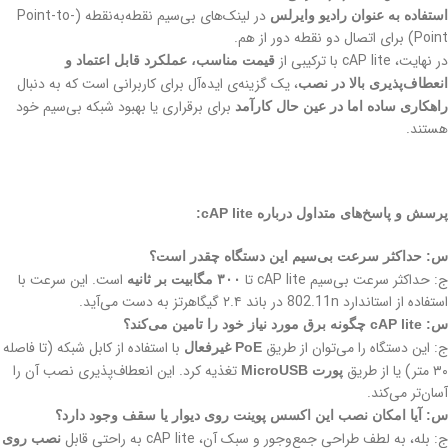
در لینک‌های بی‌سیم نقطه‌به‌نقطه (Point-to-
استفاده به عنوان رادیو وایرلس
Point) برای اتصال دو نقطه دور از هم.
در نهایت، cAP lite با ترکیبی از
قیمت مناسب، عملکرد قابل اعتماد و
، یک گزینه‌ی ایده‌آل برای کاربرانی است که به دنبال
انعطاف‌پذیری بالا در نصب
برای برقراری یا بهبود شبکه بی‌سیم خود
راهکاری ساده اما در عین حال کارآمد
هستند.
پرسش و پاسخ‌های متداول درباره cAP lite:
س: حداکثر سرعت بی‌سیم این دستگاه چقدر است؟
ج: حداکثر سرعت بی‌سیم cAP lite تا
است. این سرعت با
۳۰۰ مگابیت بر ثانیه
استفاده از استاندارد 802.11n در باند ۲.۴ گیگاهرتز به دست می‌آید.
س: cAP lite چگونه برق مورد نیاز خود را تامین می‌کند؟
ج: این دستگاه را می‌توان از طریق
با استفاده از کابل شبکه (تا فاصله
PoE غیرفعال
۳۰ متر) یا از طریق
تغذیه کرد. این انعطاف‌پذیری نصب آن را
پورت MicroUSB
آسان‌تر می‌کند.
س: آیا امکان نصب این اکسس پوینت روی دیوار یا سقف وجود دارد؟
ج: بله، به لطف طراحی جمع‌وجور و سبک آن، cAP lite به راحتی قابل
نصب روی