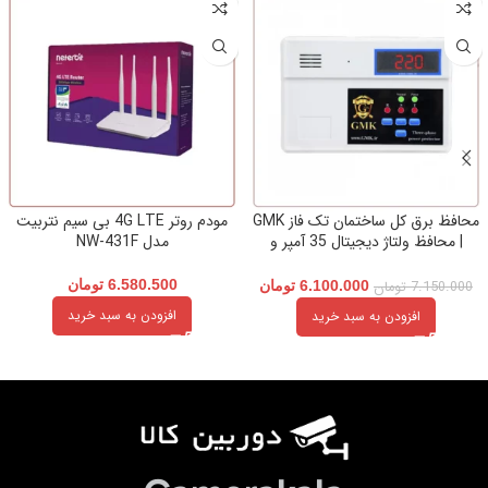
محافظ برق کل ساختمان تک فاز GMK
مودم روتر 4G LTE بی سیم نتربیت
| محافظ ولتاژ دیجیتال 35 آمپر و
مدل NW-431F
نوسان گیر برق
6.580.500
تومان
7.150.000
تومان
6.100.000
تومان
افزودن به سبد خرید
افزودن به سبد خرید