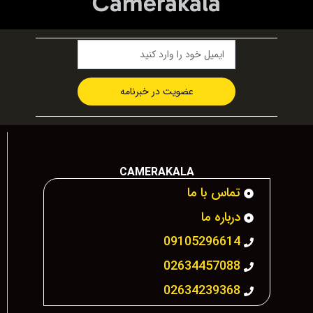
Camerakala
عضویت در خبرنامه
CAMERAKALA
تماس با ما
درباره ما
09105296614
02634457088
02634239368